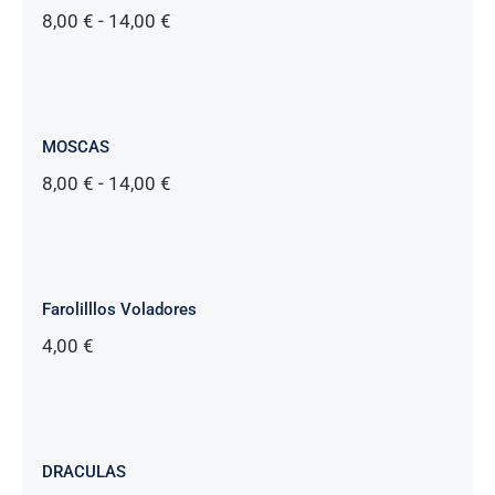
Rango
8,00
€
-
14,00
€
de
precios:
desde
8,00 €
hasta
MOSCAS
14,00 €
Rango
8,00
€
-
14,00
€
de
precios:
desde
8,00 €
hasta
Farolilllos Voladores
14,00 €
4,00
€
DRACULAS