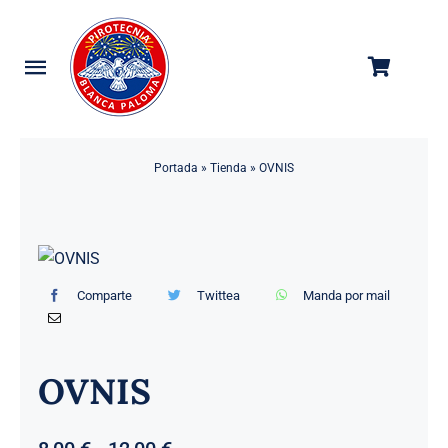
Saltar
al
contenido
Toggle
Navigation
Categorías
Portada
»
Tienda
»
OVNIS
Tienda
Empresa
Contacto
Comparte
Twittea
Manda por mail
OVNIS