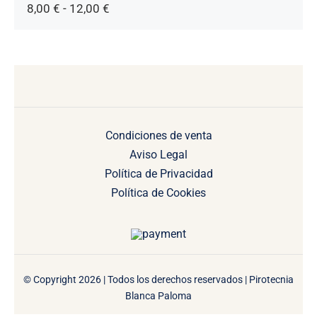
Rango
8,00
€
-
12,00
€
de
precios:
desde
8,00 €
hasta
12,00 €
Condiciones de venta
Aviso Legal
Política de Privacidad
Política de Cookies
© Copyright 2026 | Todos los derechos reservados | Pirotecnia
Blanca Paloma