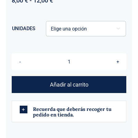
Rango
8,00
€
-
12,00
€
de
precios:
desde
UNIDADES
8,00 €

hasta
12,00 €
OVNIS
cantidad
Añadir al carrito
Recuerda que deberás recoger tu
pedido en tienda.