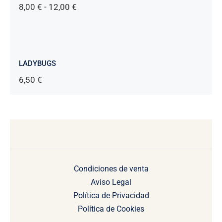
Rango
8,00
€
-
12,00
€
de
precios:
desde
8,00 €
hasta
LADYBUGS
12,00 €
6,50
€
Condiciones de venta
Aviso Legal
Política de Privacidad
Política de Cookies