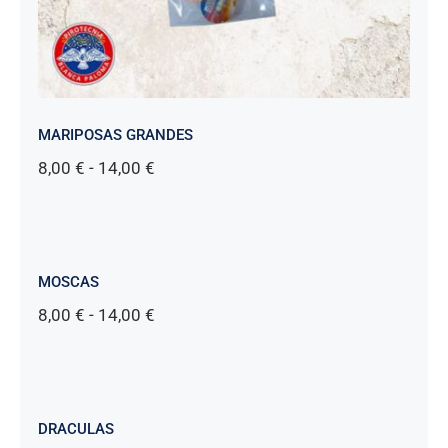
MARIPOSAS GRANDES
Rango
8,00
€
-
14,00
€
de
precios:
desde
8,00 €
hasta
MOSCAS
14,00 €
Rango
8,00
€
-
14,00
€
de
precios:
desde
8,00 €
hasta
DRACULAS
14,00 €