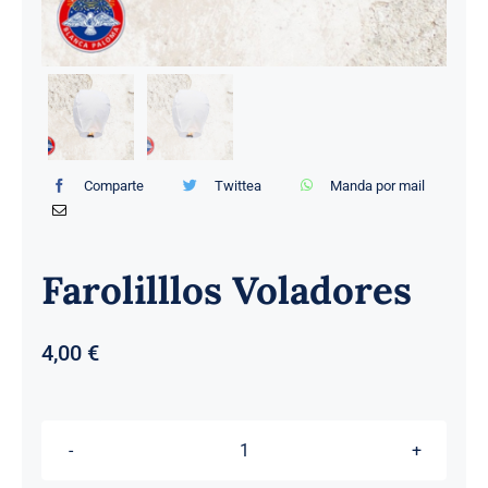
Comparte
Twittea
Manda por mail
Farolilllos Voladores
4,00
€
Farolilllos