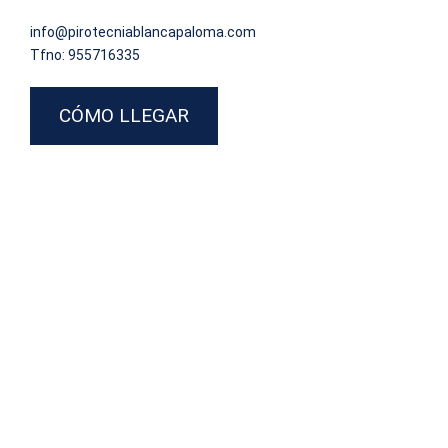
info@pirotecniablancapaloma.com
Tfno: 955716335
CÓMO LLEGAR