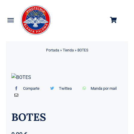
Saltar
al
contenido
Toggle
Navigation
Categorías
Portada
»
Tienda
»
BOTES
Tienda
Empresa
Contacto
Comparte
Twittea
Manda por mail
BOTES