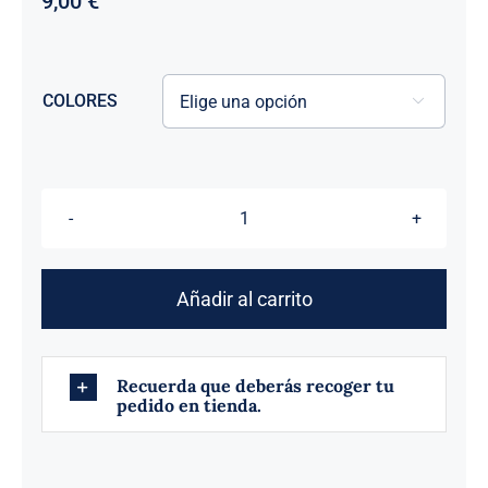
9,00
€
COLORES

BOTES
cantidad
Añadir al carrito
Recuerda que deberás recoger tu
pedido en tienda.