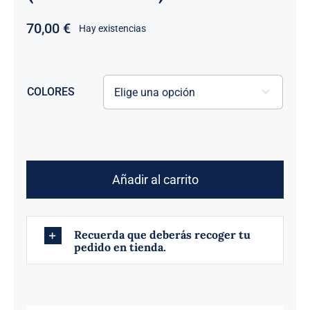
70,00
€
Hay existencias
COLORES

BATERÍA
DE
Añadir al carrito
HUMO
(UN
GOLPE)
Recuerda que deberás recoger tu
pedido en tienda.
cantidad