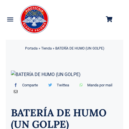
Saltar
al
contenido
Toggle
Navigation
Categorías
Portada
»
Tienda
»
BATERÍA DE HUMO (UN GOLPE)
Tienda
Empresa
Contacto
Comparte
Twittea
Manda por mail
BATERÍA DE HUMO
(UN GOLPE)