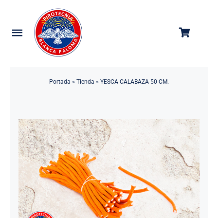
Saltar
al
contenido
Toggle
Navigation
Categorías
Portada
»
Tienda
»
YESCA CALABAZA 50 CM.
Tienda
Empresa
Contacto