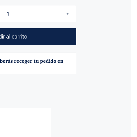
TRUENO
Nº
6
ir al carrito
cantidad
berás recoger tu pedido en