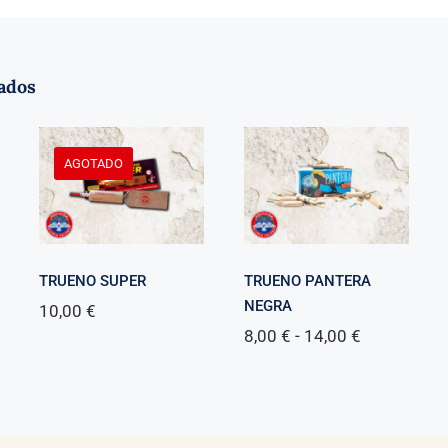
ados
AGOTADO
TRUENO SUPER
TRUENO PANTERA
NEGRA
10,00
€
Rango
8,00
€
-
14,00
€
de
precios:
desde
8,00 €
hasta