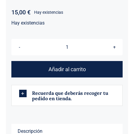
15,00
€
Hay existencias
Hay existencias
TRIÁNGULO
CRACKER
cantidad
Añadir al carrito
Recuerda que deberás recoger tu
pedido en tienda.
Descripción