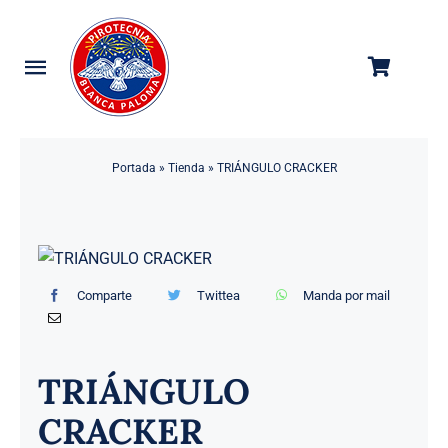
Saltar
al
contenido
Toggle
Navigation
Categorías
Portada
»
Tienda
»
TRIÁNGULO CRACKER
Tienda
Empresa
Contacto
Comparte
Twittea
Manda por mail
TRIÁNGULO
CRACKER