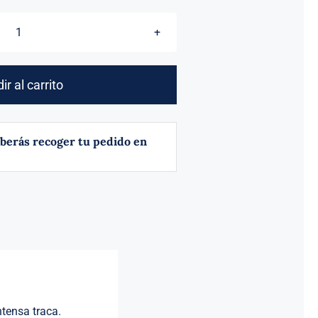
TRACA
1000
NIPONES
ir al carrito
cantidad
berás recoger tu pedido en
tensa traca.