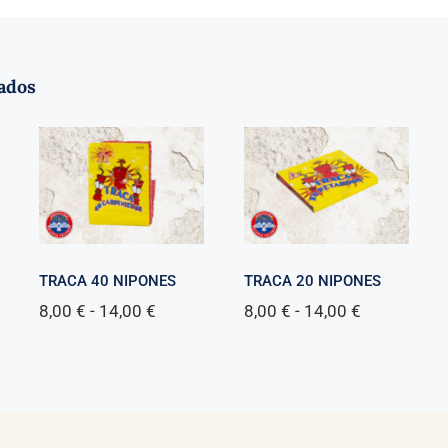
ados
TRACA 40 NIPONES
TRACA 20 NIPONES
Rango
Rango
8,00
€
-
14,00
€
8,00
€
-
14,00
€
de
de
precios:
precios:
desde
desde
8,00 €
8,00 €
hasta
hasta
14,00 €
14,00 €