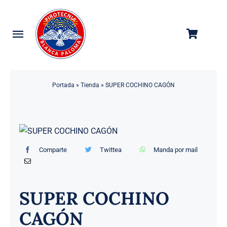
Saltar
al
contenido
Toggle
Navigation
Categorías
Portada
»
Tienda
»
SUPER COCHINO CAGÓN
Tienda
Empresa
Contacto
Comparte
Twittea
Manda por mail
SUPER COCHINO
CAGÓN