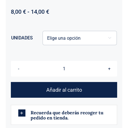
Rango
8,00
€
-
14,00
€
de
precios:
desde
UNIDADES
8,00 €

hasta
14,00 €
SUPER
COCHINO
CAGÓN
Añadir al carrito
cantidad
Recuerda que deberás recoger tu
pedido en tienda.