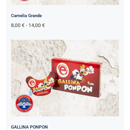
Camelia Grande
Rango
8,00
€
-
14,00
€
de
precios:
desde
8,00 €
hasta
14,00 €
GALLINA PONPON