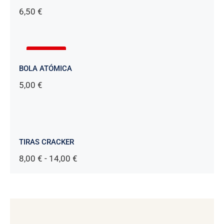
6,50
€
AGOTADO
BOLA ATÓMICA
5,00
€
TIRAS CRACKER
Rango
8,00
€
-
14,00
€
de
precios:
desde
8,00 €
hasta
14,00 €