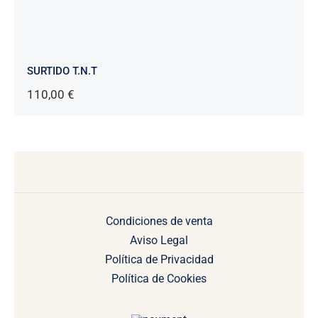
de
precios:
desde
8,00 €
hasta
SURTIDO T.N.T
14,00 €
110,00
€
Condiciones de venta
Aviso Legal
Política de Privacidad
Política de Cookies