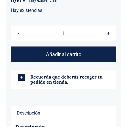
6,00
€
Hay existencias
Hay existencias
SILBA
Y
TRUENO
Añadir al carrito
cantidad
Recuerda que deberás recoger tu
pedido en tienda.
Descripción
Descripción