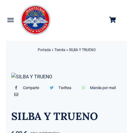
Saltar
al
contenido
Toggle
Navigation
Categorías
Portada
»
Tienda
»
SILBA Y TRUENO
Tienda
Empresa
Contacto
Comparte
Twittea
Manda por mail
SILBA Y TRUENO