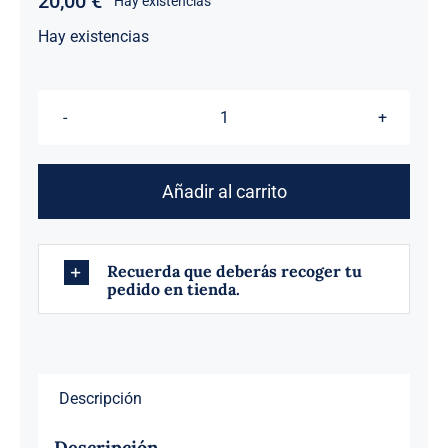
20,00
€
Hay existencias
Hay existencias
PACK
FLASH
FLOWER
Añadir al carrito
cantidad
Recuerda que deberás recoger tu
pedido en tienda.
Descripción
Descripción