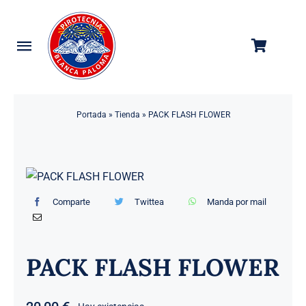
Saltar
al
contenido
Toggle
Navigation
Categorías
Portada
»
Tienda
»
PACK FLASH FLOWER
Tienda
Empresa
Contacto
Comparte
Twittea
Manda por mail
PACK FLASH FLOWER