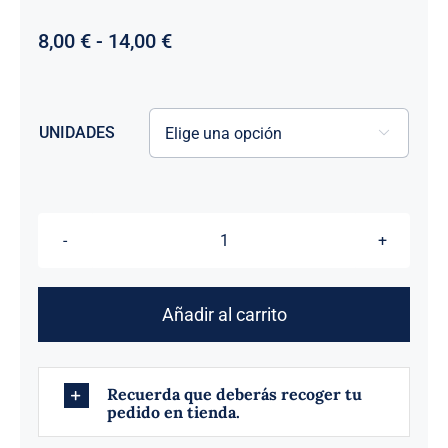
Rango
8,00
€
-
14,00
€
de
precios:
desde
UNIDADES
8,00 €

hasta
14,00 €
COHETE
SILBA
Y
Añadir al carrito
TRUENO
cantidad
Recuerda que deberás recoger tu
pedido en tienda.