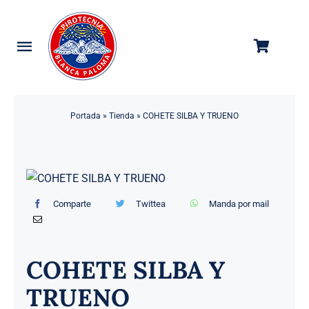
Saltar
al
contenido
Toggle
Navigation
Categorías
Portada
»
Tienda
»
COHETE SILBA Y TRUENO
Tienda
Empresa
Contacto
Comparte
Twittea
Manda por mail
COHETE SILBA Y
TRUENO