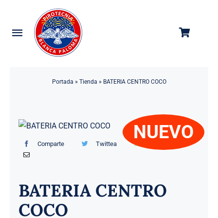
Saltar
al
contenido
Toggle
Navigation
Categorías
Portada
»
Tienda
»
BATERIA CENTRO COCO
Tienda
Empresa
NUEVO
Contacto
Comparte
Twittea
Manda por mail
BATERIA CENTRO
COCO