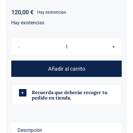
120,00
€
Hay existencias
Hay existencias
BATERIA
CENTRO
COCO
Añadir al carrito
cantidad
Recuerda que deberás recoger tu
pedido en tienda.
Descripción