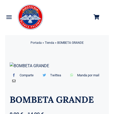
Saltar
al
contenido
Toggle
Navigation
Categorías
Portada
»
Tienda
»
BOMBETA GRANDE
Tienda
Empresa
Contacto
Comparte
Twittea
Manda por mail
BOMBETA GRANDE