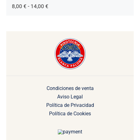
Rango
8,00
€
-
14,00
€
de
precios:
desde
8,00 €
hasta
14,00 €
Condiciones de venta
Aviso Legal
Política de Privacidad
Política de Cookies