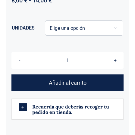
Rango
8,00
€
-
14,00
€
de
precios:
desde
UNIDADES
8,00 €

hasta
14,00 €
BOMBETA
GRANDE
cantidad
Añadir al carrito
Recuerda que deberás recoger tu
pedido en tienda.