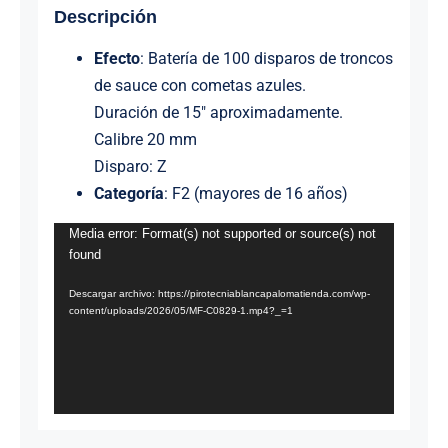
Descripción
Efecto
: Batería de 100 disparos de troncos
de sauce con cometas azules.
Duración de 15″ aproximadamente.
Calibre 20 mm
Disparo: Z
Categoría
: F2 (mayores de 16 años)
Reproductor
Media error: Format(s) not supported or source(s) not
found
de
vídeo
Descargar archivo: https://pirotecniablancapalomatienda.com/wp-
content/uploads/2026/05/MF-C0829-1.mp4?_=1