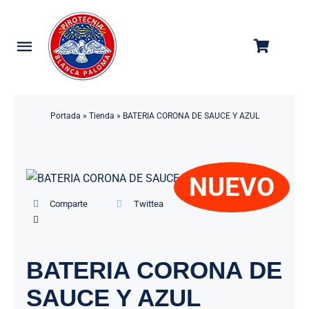
Saltar
al
contenido
Toggle
Navigation
Categorías
Portada
»
Tienda
»
BATERIA CORONA DE SAUCE Y AZUL
Tienda
Empresa
NUEVO
Contacto
Comparte
Twittea
Manda por mail
BATERIA CORONA DE
SAUCE Y AZUL