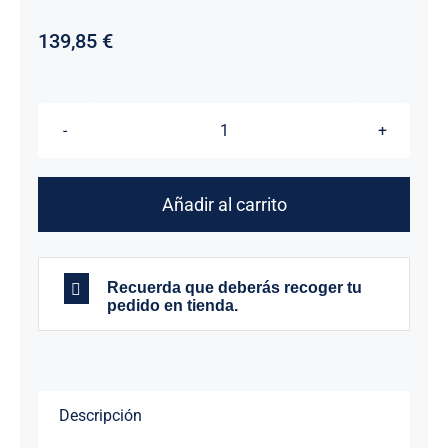
139,85
€
BATERIA
CORONA
DE
Añadir al carrito
SAUCE
Y
AZUL
Recuerda que deberás recoger tu
cantidad
pedido en tienda.
Descripción