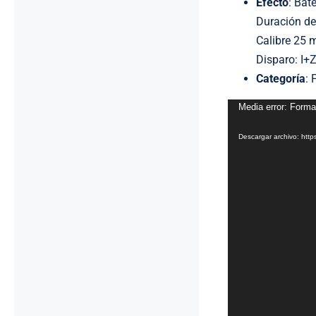
Efecto
: Bat
Duración d
Calibre 25
Disparo: I
Categoría
: 
Reproductor
Media error: Forma
de
Descargar archivo: ht
vídeo