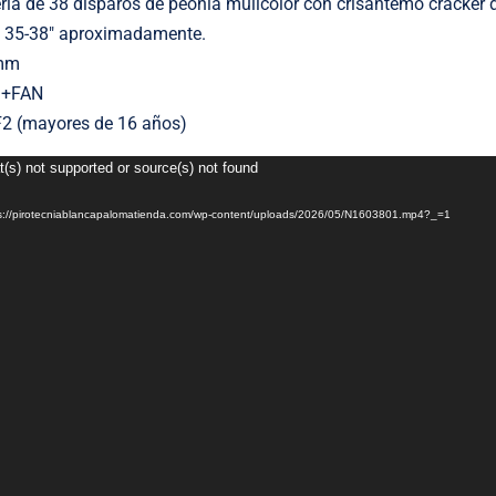
ería de 38 disparos de peonia mulicolor con crisantemo cracker 
e 35-38″ aproximadamente.
 mm
+Z+FAN
F2 (mayores de 16 años)
t(s) not supported or source(s) not found
tps://pirotecniablancapalomatienda.com/wp-content/uploads/2026/05/N1603801.mp4?_=1