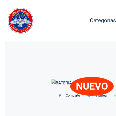
Saltar
al
contenido
Categorías
NUEVO
Comparte
Twittea