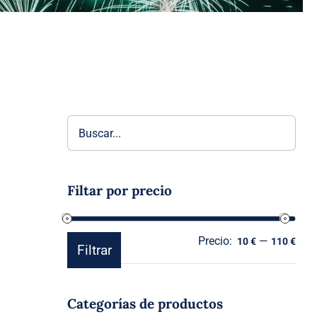
Filtar por precio
Precio:
—
Prec
Prec
10 €
110 €
Filtrar
mín
máx
Categorías de productos