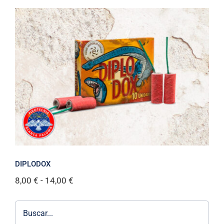
DIPLODOX
Rango
8,00
€
-
14,00
€
de
precios:
desde
8,00 €