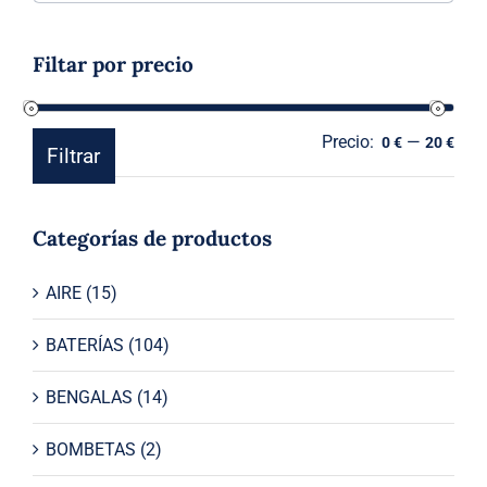
hasta
14,00 €
Filtar por precio
Precio:
—
Prec
Prec
0 €
20 €
Filtrar
mín
máx
Categorías de productos
AIRE
(15)
BATERÍAS
(104)
BENGALAS
(14)
BOMBETAS
(2)