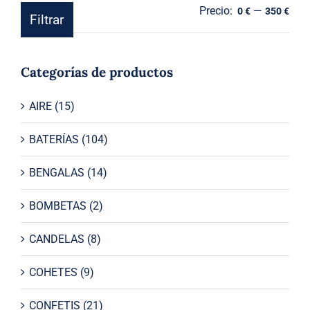
Precio:
—
Prec
Prec
0 €
350 €
Filtrar
mín
máx
Categorías de productos
AIRE
(15)
BATERÍAS
(104)
BENGALAS
(14)
BOMBETAS
(2)
CANDELAS
(8)
COHETES
(9)
CONFETIS
(21)