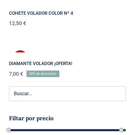
COHETE VOLADOR COLOR Nº 4
12,50
€
-50%
DIAMANTE VOLADOR ¡OFERTA!
7,00
€
50% de descuento
El
El
precio
precio
original
actual
era:
es:
14,00 €.
7,00 €.
Filtar por precio